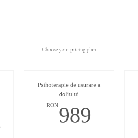
Choose your pricing plan
Psihoterapie de usurare a
doliului
989RON
989
RON
989
,