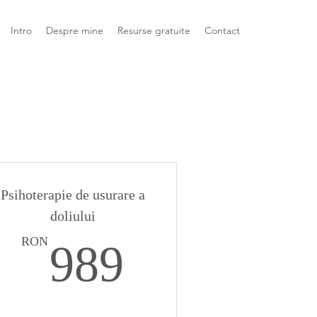
Intro
Despre mine
Resurse gratuite
Contact
Psihoterapie de usurare a
doliului
RON
989RON
RON
989