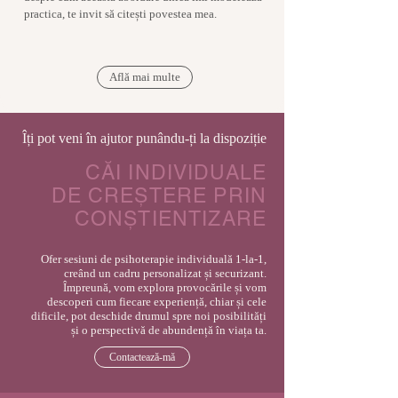
practica, te invit să citești povestea mea.
Află mai multe
Îți pot veni în ajutor punându-ți la dispoziție
CĂI INDIVIDUALE
DE CREȘTERE PRIN
CONȘTIENTIZARE
Ofer sesiuni de psihoterapie individuală 1-la-1,
creând un cadru personalizat și securizant.
Împreună, vom explora provocările și vom
descoperi cum fiecare experiență, chiar și cele
dificile, pot deschide drumul spre noi posibilități
și o perspectivă de abundență în viața ta.
Contactează-mă