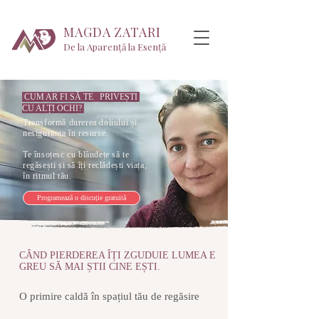
MAGDA ZATARI
De la Aparență la Esență
CUM AR FI SĂ TE PRIVEȘTI
CU ALȚI OCHI?
Transformă durerea doliului și
nesiguranța în resurse.
Te însoțesc cu blândețe să te
regăsești și să îți reclădești viața,
în ritmul tău.
Programează o discuție gratuită
CÂND PIERDEREA ÎȚI ZGUDUIE LUMEA E
GREU SĂ MAI ȘTII CINE EȘTI.
O primire caldă în spațiul tău de regăsire