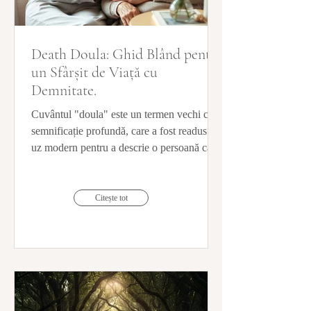
Death Doula: Ghid Blând pentru
un Sfârșit de Viață cu
Demnitate.
Cuvântul "doula" este un termen vechi cu o
semnificație profundă, care a fost readus în
uz modern pentru a descrie o persoană care
oferă sprijin non-medical. În sensul său
modern, o doula este o persoană, de obicei
o femeie, care oferă sprijin fizic, emoțional
Citește tot
și informațional unei alte persoane sau
familii, în special în perioade de tranziție
semnificative ale vieții. Rolul unei doule
este de a fi o prezență constantă, empatică și
de a ghida clientul prin experiențe adesea