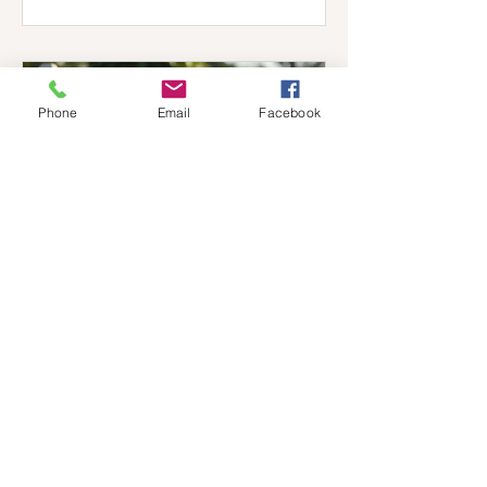
Phone
Email
Facebook
Fotografia în psihoterapie
Ghid pentru utilizare, limite și colaborarea
cu terapeutul tău Într-o lume dominată de
vizual, unde facem mii de fotografii anual
cu telefoanele noastre, imaginile au devenit
o extensie a memoriei și identității noastre.