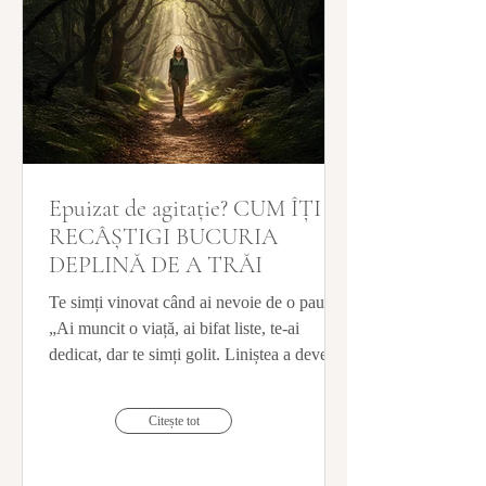
Epuizat de agitație? CUM ÎȚI
RECÂȘTIGI BUCURIA
DEPLINĂ DE A TRĂI
Te simți vinovat când ai nevoie de o pauză?
„Ai muncit o viață, ai bifat liste, te-ai
dedicat, dar te simți golit. Liniștea a devenit
un lux vinovat, iar zgomotul din mintea ta
nu se oprește? Epuizarea nu e un defect, ci
Citește tot
o reacție biologică! Descoperă de ce nevoia
de solitudine e o necesitate neurobiologică
vitală pentru a-ți recâștiga bucuria de a trăi.