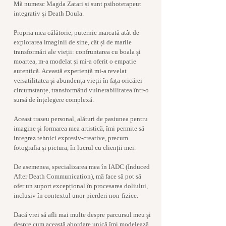
Mă numesc Magda Zatari și sunt psihoterapeut
integrativ și Death Doula.
Propria mea călătorie, puternic marcată atât de
explorarea imaginii de sine, cât și de marile
transformări ale vieții: confruntarea cu boala și
moartea, m-a modelat și mi-a oferit o empatie
autentică. Această experiență mi-a revelat
versatilitatea și abundența vieții în fața oricărei
circumstanțe, transformând vulnerabilitatea într-o
sursă de înțelegere complexă.
Aceast traseu personal, alături de pasiunea pentru
imagine și formarea mea artistică, îmi permite să
integrez tehnici expresiv-creative, precum
fotografia și pictura, în lucrul cu clienții mei.
De asemenea, specializarea mea în IADC (Induced
After Death Communication), mă face să pot să
ofer un suport excepțional în procesarea doliului,
inclusiv în contextul unor pierderi non-fizice.
Dacă vrei să afli mai multe despre parcursul meu și
despre cum această abordare unică îmi modelează